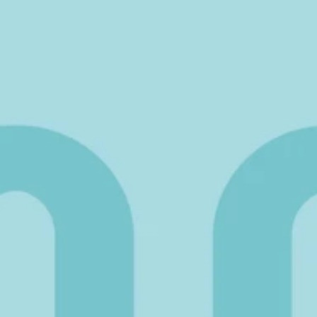
Corpo y Bigbox?
¿Cómo puedo adquirir las soluciones?
¿Cuál es la vigencia de los regalos?
¿Puedo comprar para otros países?
¿Puedo armar soluciones a medida?
¿Cómo es el proceso de canje de Bigbox 
Experiencias?