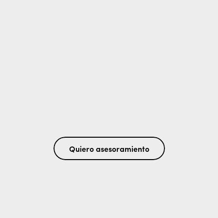
Concierge
Regalos exclusivos, más allá del 
catálogo
Quiero asesoramiento
Regalá lo que quieras, donde quieras 
y sorprendé a tus agasajados con 
regalos únicos, atención personalizada 
y en cualquier parte del mundo.