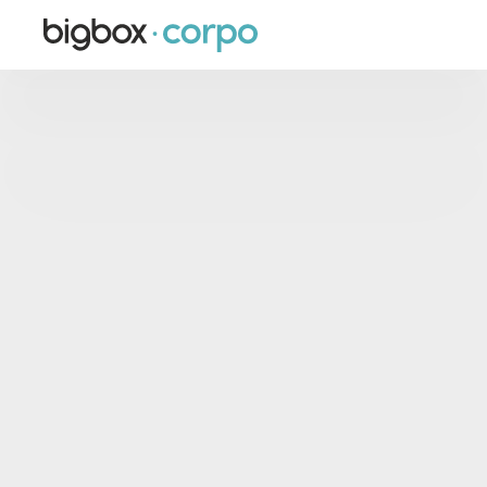
Premiá, 
reconocé y fidelizá
a clientes y 