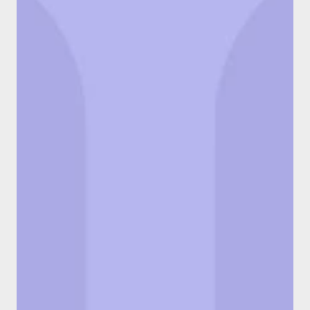
regional 
y alcance global
Oficinas en 5 países de LATAM y 
Cobertura de regalos y experiencias en 
cualquier ciudad del mundo.
Presupuesto
flexible
Desde pequeños obsequios a un grupo 
de colaboradores hasta beneficios para 
una campaña global de marketing o 
ventas; nos adaptamos a tu presupuesto.