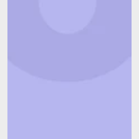
Creá
tu propio catálogo
Sumá nuevas experiencias u obsequios 
personalizados a nuestro catálogo de 
regalos
Regalos Corporativos
Personalizados
Brandeá el packaging del regalo físico 
con la imagen de tu marca o el email y 
apertura del regalo digital. Además, 
podes sumar un saludo en formato de 
video.