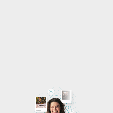
colaboradores
Soluciones para el área de RR. HH. en 
términos de experiencias, regalos 
empresariales, gift cards corporativas e 
incentivos para premiar, reconocer y 
fidelizar a colaboradores.⁣
Conocer más
Contacto