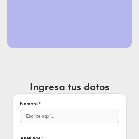
Pensamos juntos
acciones únicas
Ponemos a disposición nuestro equipo 
comercial y de experiencias para 
desarrollar juntos la mejor opción para tu 
negocio.
Ingresa tus datos
Nombre *
Apellidos *