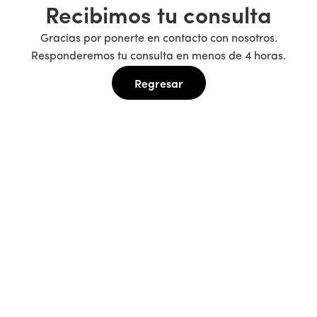
Recibimos tu consulta
Gracias por ponerte en contacto con nosotros.
Responderemos tu consulta en menos de 4 horas.
Regresar