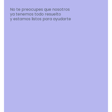
No te preocupes que nosotros 
ya tenemos todo resuelto 
y estamos listos para ayudarte
Presencia 

regional 

y alcance global
Ofrecemos experiencias y regalos en 
cualquier ciudad del mundo